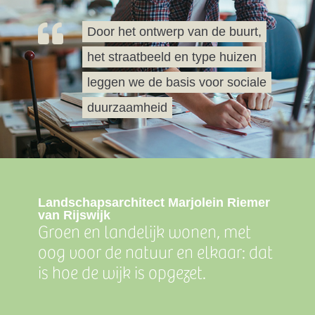
Door het ontwerp van de buurt,
het straatbeeld en type huizen
leggen we de basis voor sociale
duurzaamheid
Landschapsarchitect Marjolein Riemer
van Rijswijk
Groen en landelijk wonen, met
oog voor de natuur en elkaar: dat
is hoe de wijk is opgezet.